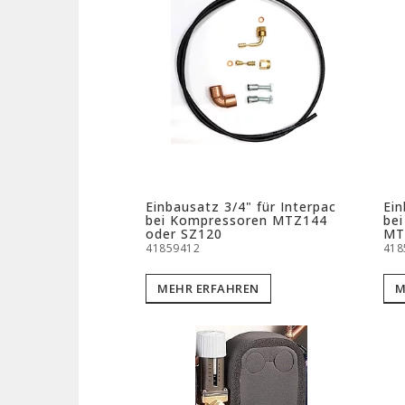
Einbausatz 3/4" für Interpac
Ein
bei Kompressoren MTZ144
be
oder SZ120
MT
41859412
418
MEHR ERFAHREN
M