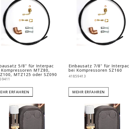
bausatz 5/8" für Interpac
Einbausatz 7/8" für Interpa
i Kompressoren MTZ80,
bei Kompressoren SZ160
Z100, MTZ125 oder SZ090
41859413
59411
EHR ERFAHREN
MEHR ERFAHREN