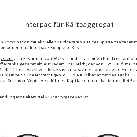
Interpac für Kälteaggregat
r in Kombination mit aktuellen Kühlgeräten aus der Sparte "Kältege
mponenten / Interpac / Komplette Kits
system
zum Erwärmen von Wasser und ist an einen Kühlkreislauf de
rtanks gesammelt. Aus jedem Liter Milch, der von 35° C auf 4° C h
40-45° C hergestellt werden. Es ist zu beachten, dass es eine Einschr
ühleinheit zu beeinträchtigen, d. H. die Kühlkapazität des Tanks.
, Schrader-Ventil, Ventilöffner, Kapillarrohr und Isolierung. Bei Be
wendung mit Kältemittel R134a vorgesehen ist.