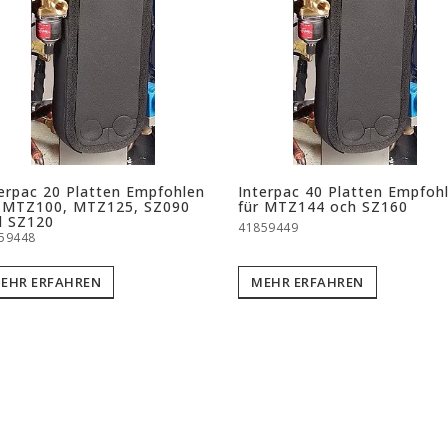
erpac 20 Platten Empfohlen
Interpac 40 Platten Empfoh
r MTZ100, MTZ125, SZ090
für MTZ144 och SZ160
d SZ120
41859449
59448
EHR ERFAHREN
MEHR ERFAHREN