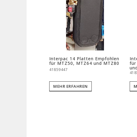
Interpac 14 Platten Empfohlen
Int
für MTZ50, MTZ64 und MTZ80
fü
un
41859447
418
MEHR ERFAHREN
M