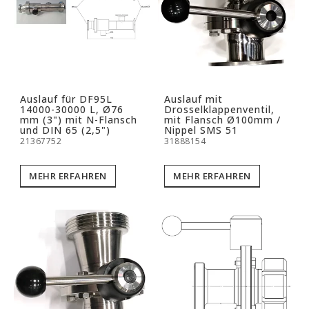
Auslauf für DF95L
Auslauf mit
14000-30000 L, Ø76
Drosselklappenventil,
mm (3") mit N-Flansch
mit Flansch Ø100mm /
und DIN 65 (2,5")
Nippel SMS 51
21367752
31888154
MEHR ERFAHREN
MEHR ERFAHREN