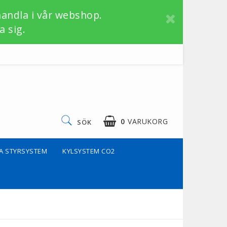
handla i vår webshop.
a sig.
0
VARUKORG
SÖK
A STYRSYSTEM
KYLSYSTEM CO2