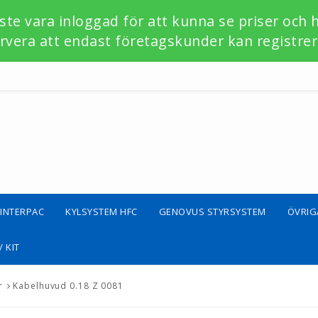
te vara inloggad för att kunna se priser och 
vera att endast företagskunder kan registrer
INTERPAC
KYLSYSTEM HFC
GENOVUS STYRSYSTEM
ÖVRIG
 KIT
r
Kabelhuvud 0.18 Z 0081