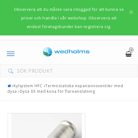
Observera att du måste vara inloggad för att kunna se
priser och handla i vår webshop. Observera att
endast företagskunder kan registrera sig.
0
Toggle
navigation
Kylsystem HFC
Termostatiska expansionsventiler med
dysa
Dysa 03 med kona för flareanslutning