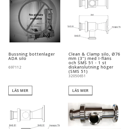
Bussning bottenlager
Clean & Clamp silo, Ø76
ADA silo
mm (3") med I-fläns
och SMS 51 - 1 st
diskanslutning höger
697112
(SMS 51)
32050651
LÄS MER
LÄS MER