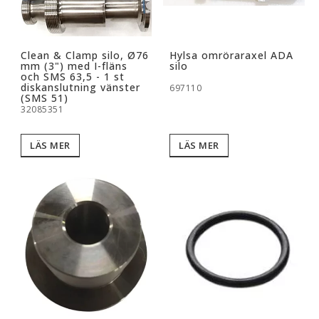
Clean & Clamp silo, Ø76
Hylsa omröraraxel ADA
mm (3") med I-fläns
silo
och SMS 63,5 - 1 st
diskanslutning vänster
697110
(SMS 51)
32085351
LÄS MER
LÄS MER