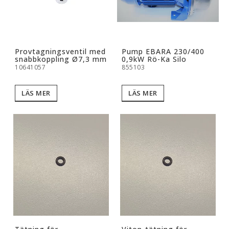
Provtagningsventil med
Pump EBARA 230/400
snabbkoppling Ø7,3 mm
0,9kW Rö-Ka Silo
10641057
855103
LÄS MER
LÄS MER