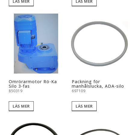
LÄS MER
LÄS MER
Omrörarmotor Rö-Ka
Packning för
Silo 3-fas
manhålslucka, ADA-silo
850319
697109
LÄS MER
LÄS MER